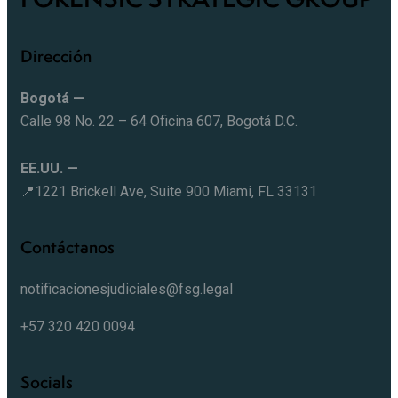
Dirección
Bogotá —
Calle 98 No. 22 – 64 Oficina 607, Bogotá D.C.
EE.UU. —
📍1221 Brickell Ave, Suite 900 Miami, FL 33131
Contáctanos
notificacionesjudiciales@fsg.legal
+57 320 420 0094
Socials