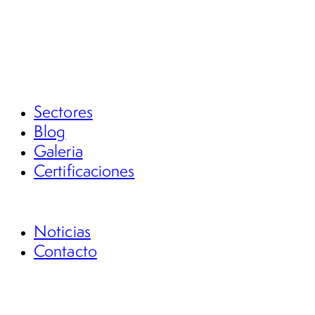
Informática Forense y Análisis de Evidencia
Digital
Inteligencia Corporativa y de Datos
Investigación Financiera y Contable
Protección de Bienes en Extinción de Dominio
Sectores
Blog
Galeria
Certificaciones
FSG Académico
Noticias
Contacto
Casos Pro Bono
Denuncia anónima