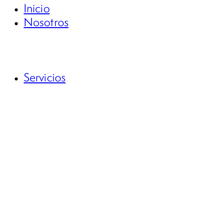
Inicio
Nosotros
RSE
Código de ética
Servicios
Auditoría Contable, Tributaria y Financiera
Auditorías Forenses Empresariales
Avalúos Inmobiliarios
Actividades investigativas en procesos
judiciales
Ciberseguridad
Drones e Investigaciones Aéreas
Due Diligence
IA, Análisis de Enlaces y Reconstrucciones
Forenses