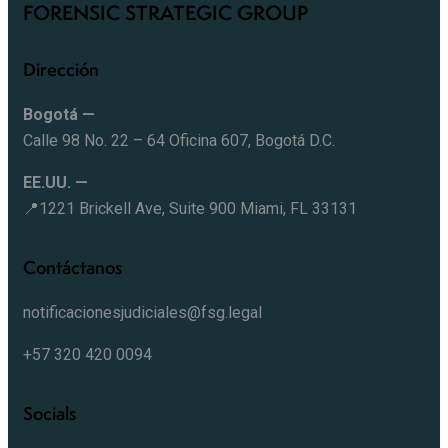
FORENSIC STRATEGIC GROUP
Dirección
Bogotá —
Calle 98 No. 22 – 64 Oficina 607, Bogotá D.C.
EE.UU. —
📍1221 Brickell Ave, Suite 900 Miami, FL 33131
Contáctanos
notificacionesjudiciales@fsg.legal
+57 320 420 0094
Socials