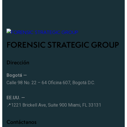
FORENSIC STRATEGIC GROUP
Dirección
Bogotá —
Calle 98 No. 22 – 64 Oficina 607, Bogotá D.C.
EE.UU. —
📍1221 Brickell Ave, Suite 900 Miami, FL 33131
Contáctanos