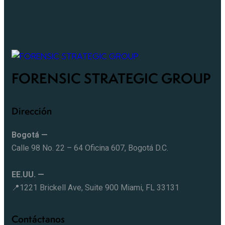
FORENSIC STRATEGIC GROUP
Dirección
Bogotá —
Calle 98 No. 22 – 64 Oficina 607, Bogotá D.C.
EE.UU. —
📍1221 Brickell Ave, Suite 900 Miami, FL 33131
Contáctanos