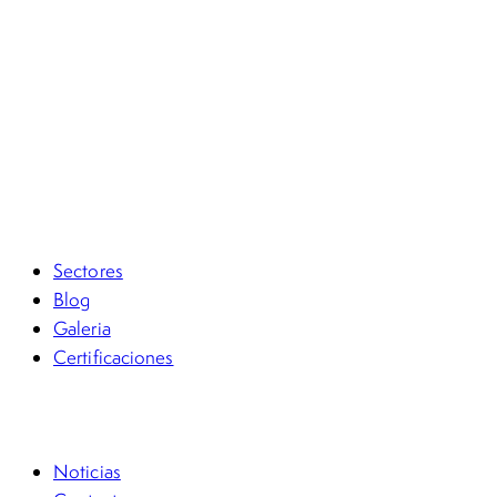
Ciberseguridad
Drones e Investigaciones Aéreas
Due Diligence
IA, Análisis de Enlaces y Reconstrucciones Forense
Informática Forense y Análisis de Evidencia Digital
Inteligencia Corporativa y de Datos
Investigación Financiera y Contable
Protección de Bienes en Extinción de Dominio
Sectores
Blog
Galeria
Certificaciones
FSG Académico
Noticias