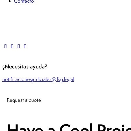
Contacto
Casos Pro Bono
Denuncia anónima
Preguntas frecuentes
¿Necesitas ayuda?
notificacionesjudiciales@fsg.legal
Request a quote
Have a
Cool Proj