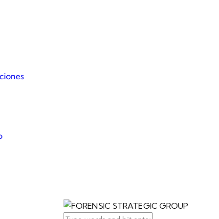
igación Financiera y Contable
ción de Bienes en Extinción de Dominio
aciones
cadémico
o
Pro Bono
cia anónima
tas frecuentes