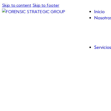
Skip to content
Skip to footer
Inicio
Nosotro
RSE
Código
Servicios
Audito
Audito
Avalúos
Activi
Cibers
Drones
Due Di
IA, An
Inform
Inteli