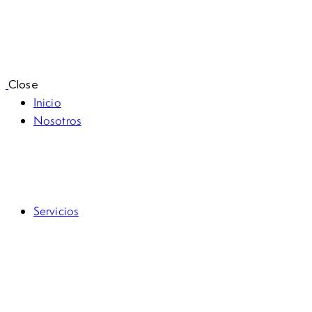
Close
Inicio
Nosotros
RSE
Código de ética
Servicios
Auditoría Contable, Tributaria y Financiera
Auditorías Forenses Empresariales
Avalúos Inmobiliarios
Actividades investigativas en procesos judiciales