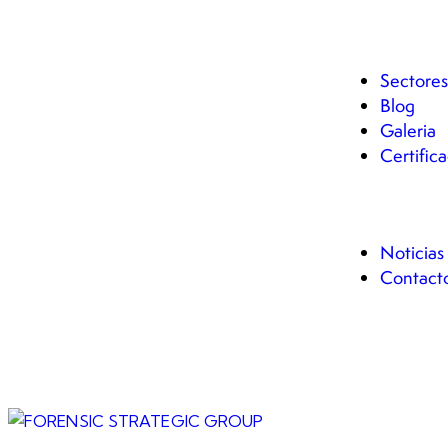
Invest
Protec
Sectores
Blog
Galeria
Certific
FSG A
Noticias
Contact
Casos 
Denun
Pregun