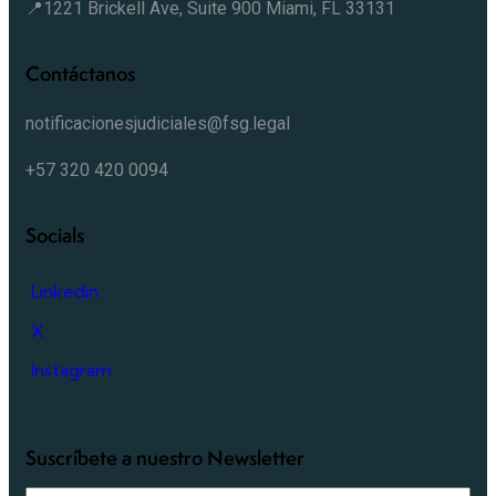
📍1221 Brickell Ave, Suite 900 Miami, FL 33131
Contáctanos
notificacionesjudiciales@fsg.legal
+57 320 420 0094
Socials
Linkedin
X
Instagram
Suscríbete a nuestro Newsletter