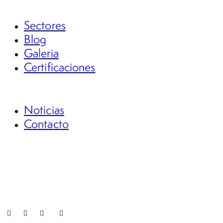
Protección de Bienes en Extinción de Dominio
Sectores
Blog
Galeria
Certificaciones
FSG Académico
Noticias
Contacto
Casos Pro Bono
Denuncia anónima
Preguntas frecuentes