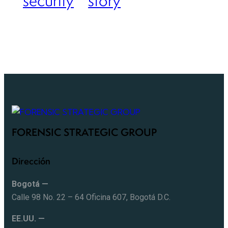
security
story
FORENSIC STRATEGIC GROUP
Dirección
Bogotá —
Calle 98 No. 22 – 64 Oficina 607, Bogotá D.C.
EE.UU. —